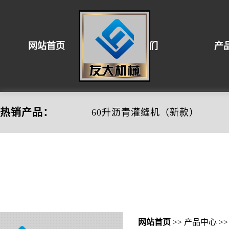
网站首页
关于我们
产
压实机械设备
混凝土设备
路
热销产品：
60升沥青灌缝机（新款）
网站首页
>>
产品中心
>