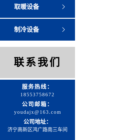
取暖设备
制冷设备
联系我们
服务热线：
18553758672
公司邮箱：
youdajx@163.com
公司地址：
济宁高新区鸿广路南三车间