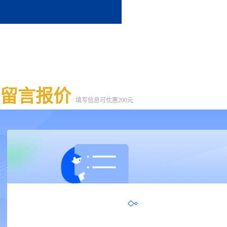
留言报价
填写信息可优惠200元