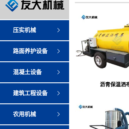
压实机械
路面养护设备
混凝土设备
沥青保温洒
建筑工程设备
农用机械