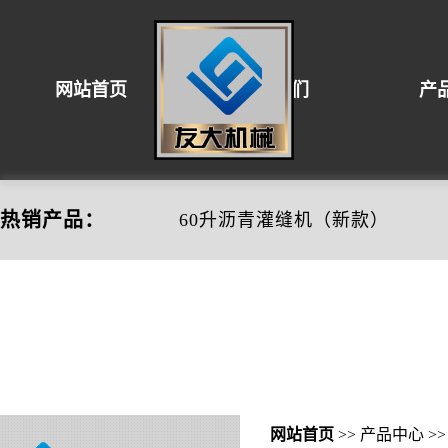
网站首页
关于我们
产
压实机械设备
混凝土设备
路
热销产品：
60升沥青灌缝机（新款）
网站首页
>>
产品中心
>