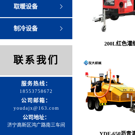
取暖设备
制冷设备
200L红色灌
联系我们
服务热线：
18553758672
公司邮箱：
youdajx@163.com
公司地址：
济宁高新区鸿广路南三车间
YDF-650沥