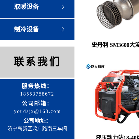
取暖设备
制冷设备
史丹利 SM3600
联系我们
服务热线：
18553758672
公司邮箱：
youdajx@163.com
公司地址：
济宁高新区鸿广路南三车间
液压动力站18-4